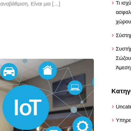
Τι ισχ
αναβάθμιση. Είναι μια […]
ασφαλ
χώρου
Σύστη
Συστή
Σώζου
Άμεση 
Kατηγ
Uncat
Υπηρε