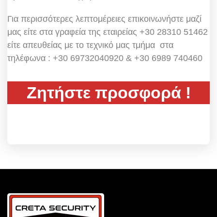
Για περισσότερες λεπτομέρειες επικοινωνήστε μαζί
μας είτε στα γραφεία της εταιρείας +30 28310 51462
είτε απευθείας με το τεχνικό μας τμήμα στα
τηλέφωνα : +30 69732040920 & +30 6989 740460
Ζητήστε προσφορά !